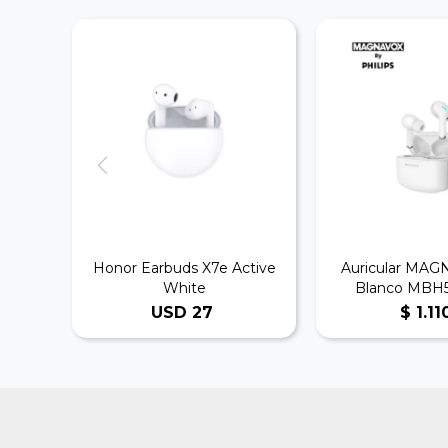
Honor Earbuds X7e Active
Auricular MA
White
Blanco MBH
USD
27
$
1.11