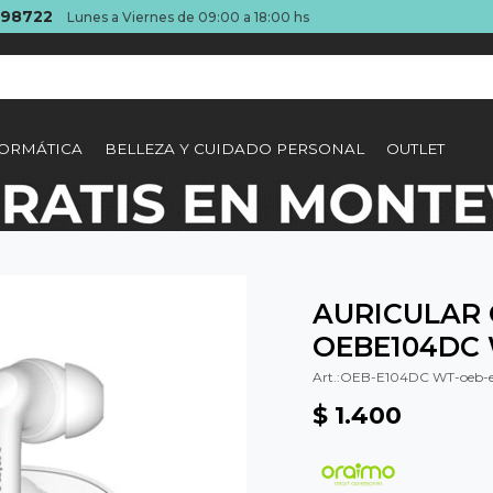
098722
Lunes a Viernes de 09:00 a 18:00 hs
ORMÁTICA
BELLEZA Y CUIDADO PERSONAL
OUTLET
AURICULAR
OEBE104DC
OEB-E104DC WT-oeb-e
$
1.400