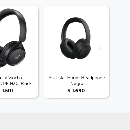
ular Vincha
Aruicular Honor Headphone
Auri
RE H30i Black
Negro
$
1.501
$
1.690