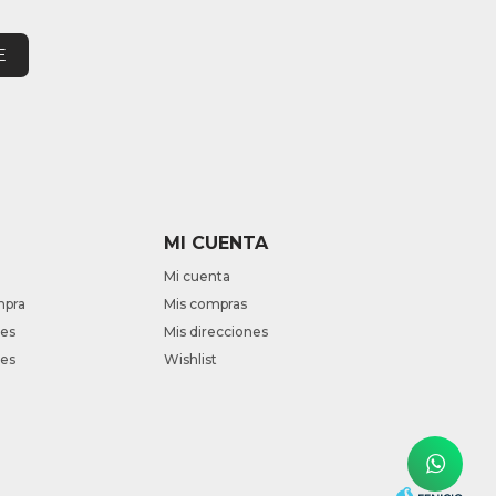
E
MI CUENTA
Mi cuenta
mpra
Mis compras
nes
Mis direcciones
tes
Wishlist