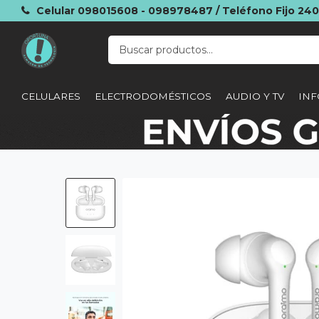
Celular 098015608 - 098978487 / Teléfono Fijo 24
CELULARES
ELECTRODOMÉSTICOS
AUDIO Y TV
INF