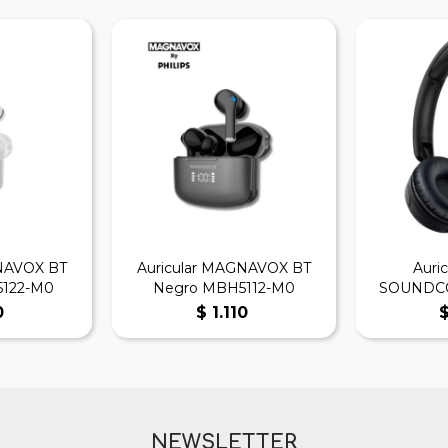
GNAVOX BT
Auricular MAGNAVOX BT
Auric
5122-M0
Negro MBH5112-M0
SOUNDCO
0
$
1.110
NEWSLETTER