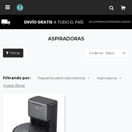

ASPIRADORAS
Recomendados
Filtrando por:
Pequeños electrodomésticos
Aspiradoras
Quitar filtros