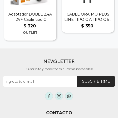
Adaptador DOBLE 2.4A
CABLE ORAIMO PLUS
12V+ Cable tipo C
LINE TIPO C A TIPO C 5A
3 MTS
$
320
$
350
OUTLET
NEWSLETTER
¡Suscribite y recibí todas nuestras novedades!
SUSCRIBIRME



CONTACTO