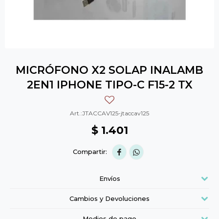
MICRÓFONO X2 SOLAP INALAMB
2EN1 IPHONE TIPO-C F15-2 TX
JTACCAV125-jtaccav125
$
1.401


Envíos
Cambios y Devoluciones
Medios de pago