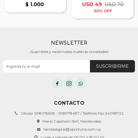
iPhone Negro
$
1.000
USD
49
USD
70
30
NEWSLETTER
¡Suscribite y recibí todas nuestras novedades!
SUSCRIBIRME



CONTACTO
Celular 098015608 - 098978487 / Teléfono Fijo 24098722
Mario Cassinoni 1641, Montevideo
tiendadigital@oportuna.com.uy
Lunes a Viernes de 09:00 a 18:00 hs