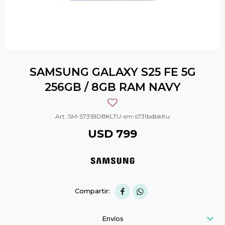
SAMSUNG GALAXY S25 FE 5G
256GB / 8GB RAM NAVY
SM-S731BDBKLTU-sm-s731bdbkltu
USD
799


Envíos