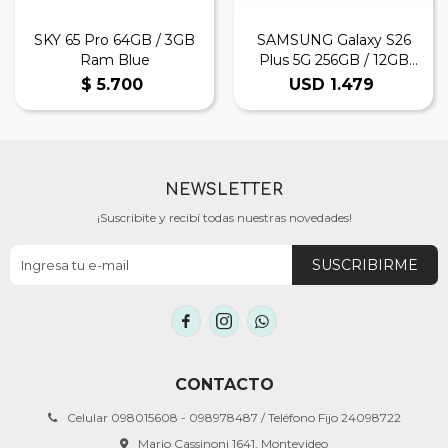
SKY 65 Pro 64GB / 3GB
SAMSUNG Galaxy S26
Ram Blue
Plus 5G 256GB / 12GB
Ram Black
$
5.700
USD
1.479
NEWSLETTER
¡Suscribite y recibí todas nuestras novedades!
SUSCRIBIRME



CONTACTO
Celular 098015608 - 098978487 / Teléfono Fijo 24098722
Mario Cassinoni 1641, Montevideo