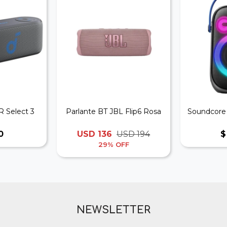
 Select 3
Parlante BT JBL Flip6 Rosa
Soundcore
0
USD
136
USD
194
$
29
NEWSLETTER