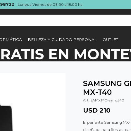
098722
Lunes a Viernes de 09:00 a 18:00 hs
ORMÁTICA
BELLEZA Y CUIDADO PERSONAL
OUTLET
SAMSUNG G
MX-T40
SAMXT40-samxt40
USD
210
El parlante Samsung MX-
diseñada para fiestas, ca