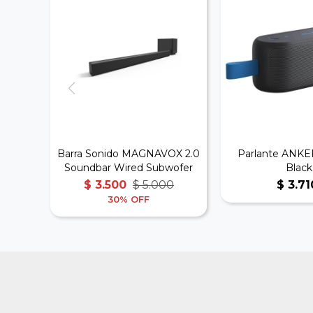
Barra Sonido MAGNAVOX 2.0
Parlante ANKER
Soundbar Wired Subwofer
Black
$
3.500
$
5.000
$
3.71
30