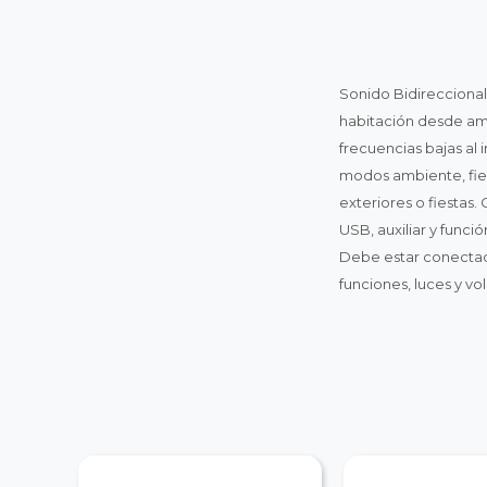
Sonido Bidireccional
habitación desde amb
frecuencias bajas al
modos ambiente, fiest
exteriores o fiestas
USB, auxiliar y func
Debe estar conectado
funciones, luces y v