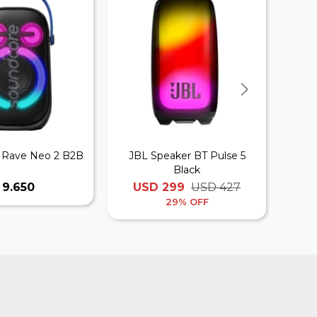
 Rave Neo 2 B2B
JBL Speaker BT Pulse 5
SAMS
Black
9.650
USD
299
USD
427
29