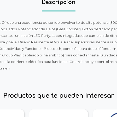
Descripción
: Ofrece una experiencia de sonido envolvente de alta potencia (300
os lados. Potenciador de Bajos (Bass Booster): Botón dedicado para 
 instante. Iluminación LED Party: Luces integradas que cambian de rit
a y baile. Diseño Resistente al Agua: Panel superior resistente a salp
. Conectividad y Funciones: Bluetooth, conexión para dos teléfonos si
ión Group Play (cableado o inalámbrico) para conectar hasta 10 unidad
 a la corriente eléctrica para funcionar. Control: Incluye control re
olumen.
Productos que te pueden interesar