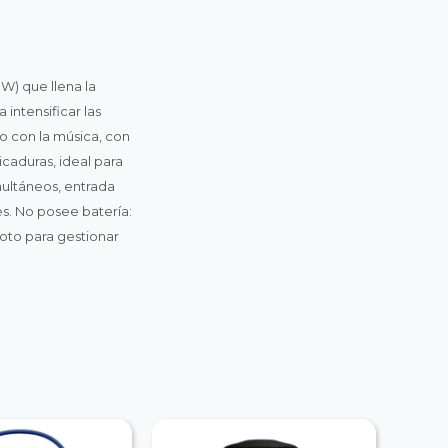
W) que llena la
intensificar las
mo con la música, con
icaduras, ideal para
multáneos, entrada
es. No posee batería:
moto para gestionar