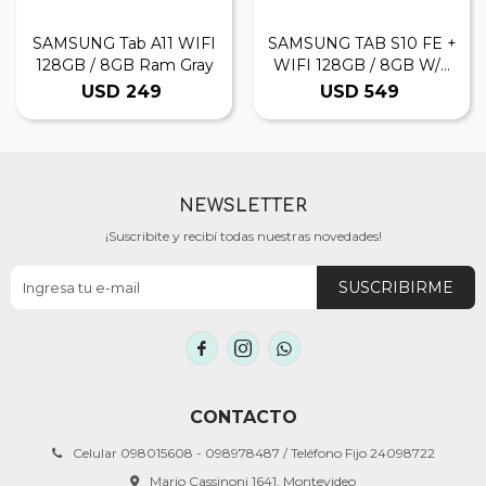
SAMSUNG Tab A11 WIFI
SAMSUNG TAB S10 FE +
128GB / 8GB Ram Gray
WIFI 128GB / 8GB W/C
Silver
USD
249
USD
549
NEWSLETTER
¡Suscribite y recibí todas nuestras novedades!
SUSCRIBIRME



CONTACTO
Celular 098015608 - 098978487 / Teléfono Fijo 24098722
Mario Cassinoni 1641, Montevideo