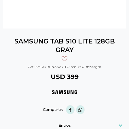
SAMSUNG TAB S10 LITE 128GB
GRAY
SM-X400NZAAGTO-sm-x400nzaagto
USD
399


Envíos