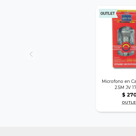
Microfono en C
2.5M JV 1
$
27
OUTLE