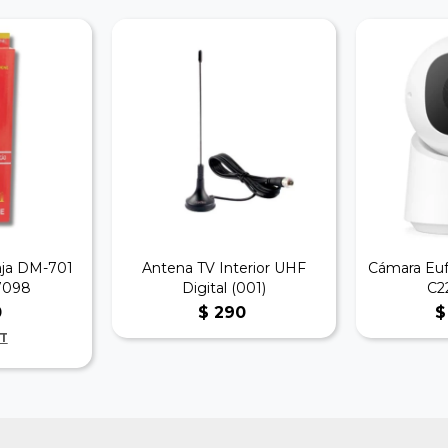
aja DM-701
Antena TV Interior UHF
Cámara Euf
7098
Digital (001)
C2
0
$
290
$
T