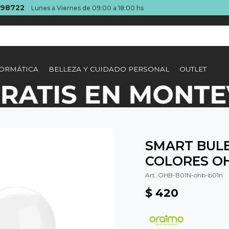
098722
Lunes a Viernes de 09:00 a 18:00 hs
ORMÁTICA
BELLEZA Y CUIDADO PERSONAL
OUTLET
SMART BULB
COLORES O
OHB-B01N-ohb-b01n
$
420