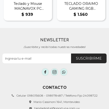
Teclado y Mouse
TECLADO ORAIMO
MAGNAVOX PC
GAMING RGB
MCA6112-M0
HYPERTYPE
$
939
$
1.560
NEWSLETTER
¡Suscribite y recibí todas nuestras novedades!
SUSCRIBIRME



CONTACTO
Celular 098015608 - 098978487 / Teléfono Fijo 24098722
Mario Cassinoni 1641, Montevideo
tiendadigital@oportuna.com.uy