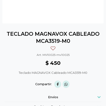
TECLADO MAGNAVOX CABLEADO
MCA3519-M0
MV10025-mv10025
$
450
Teclado MAGNAVOX Cableado MCA3519-M0


Envíos