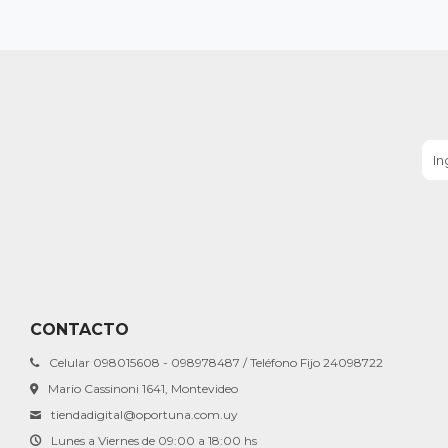
CONTACTO
Celular 098015608 - 098978487 / Teléfono Fijo 24098722
Mario Cassinoni 1641, Montevideo
tiendadigital@oportuna.com.uy
Lunes a Viernes de 09:00 a 18:00 hs