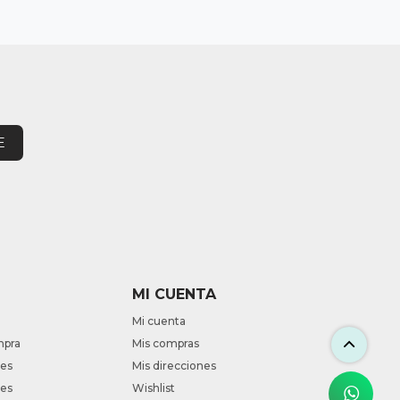
E
MI CUENTA
Mi cuenta
mpra
Mis compras
nes
Mis direcciones
tes
Wishlist