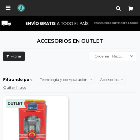

ACCESORIOS EN OUTLET
Recomendados
Filtrando por:
Tecnología y computación
Accesorios
Quitar filtros